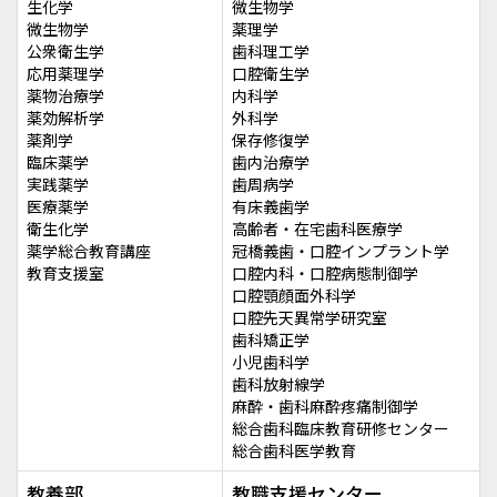
生化学
微生物学
微生物学
薬理学
公衆衛生学
歯科理工学
応用薬理学
口腔衛生学
薬物治療学
内科学
薬効解析学
外科学
薬剤学
保存修復学
臨床薬学
歯内治療学
実践薬学
歯周病学
医療薬学
有床義歯学
衛生化学
高齢者・在宅歯科医療学
薬学総合教育講座
冠橋義歯・口腔インプラント学
教育支援室
口腔内科・口腔病態制御学
口腔顎顔面外科学
口腔先天異常学研究室
歯科矯正学
小児歯科学
歯科放射線学
麻酔・歯科麻酔疼痛制御学
総合歯科臨床教育研修センター
総合歯科医学教育
教養部
教職支援センター