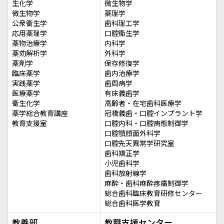
生化学
微生物学
微生物学
薬理学
公衆衛生学
歯科理工学
応用薬理学
口腔衛生学
薬物治療学
内科学
薬効解析学
外科学
薬剤学
保存修復学
臨床薬学
歯内治療学
実践薬学
歯周病学
医療薬学
有床義歯学
衛生化学
高齢者・在宅歯科医療学
薬学総合教育講座
冠橋義歯・口腔インプラント学
教育支援室
口腔内科・口腔病態制御学
口腔顎顔面外科学
口腔先天異常学研究室
歯科矯正学
小児歯科学
歯科放射線学
麻酔・歯科麻酔疼痛制御学
総合歯科臨床教育研修センター
総合歯科医学教育
教養部
教職支援センター