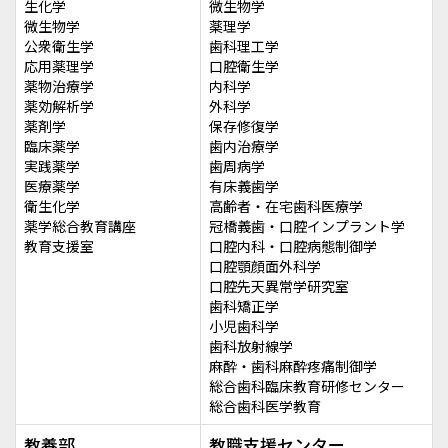
生化学
微生物学
微生物学
薬理学
公衆衛生学
歯科理工学
応用薬理学
口腔衛生学
薬物治療学
内科学
薬効解析学
外科学
薬剤学
保存修復学
臨床薬学
歯内治療学
実践薬学
歯周病学
医療薬学
有床義歯学
衛生化学
高齢者・在宅歯科医療学
薬学総合教育講座
冠橋義歯・口腔インプラント学
教育支援室
口腔内科・口腔病態制御学
口腔顎顔面外科学
口腔先天異常学研究室
歯科矯正学
小児歯科学
歯科放射線学
麻酔・歯科麻酔疼痛制御学
総合歯科臨床教育研修センター
総合歯科医学教育
教養部
教職支援センター