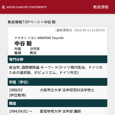
教員情報
教員情報TOPページ
> 中谷 毅
（最終更新日 : 2023-05-13 12:00:55）
ナカタニ ツヨシ
NAKATANI Tsuyoshi
中谷 毅
所属
法学部
職種
教授
専門分野
政治学, 国際関係論 キーワード(ドイツ現代政治、ドイツの
ための選択肢、ポピュリズム、ドイツ外交)
学歴（学位）
1988/03
大阪市立大学 法学研究科法学修士
(学位取得)
職歴
1994/04/01 ～
愛知学院大学 法学部 講師