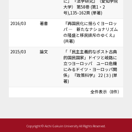
に」 『法学研究』（愛知学院
大学） 第58巻 (第1・2
号),135-162頁 (単著)
2016/03
著書
『再国民化に揺らぐヨーロッ
パ ― 新たなナショナリズム
の隆盛と移民排斥のゆくえ』
(共著)
2015/03
論文
「「民主主義的なポスト古典
的国民国家」ドイツと岐路に
立つヨーロッパ ユーロ危機
にみるドイツ・ヨーロッパ関
係」 『政策科学』 22 (３) (単
著)
全件表示（8件）
Copyright © Aichi Gakuin University All Rights Reserved.