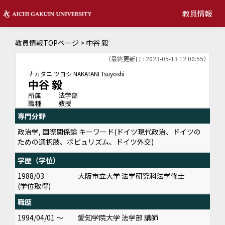
教員情報
教員情報TOPページ
> 中谷 毅
（最終更新日 : 2023-05-13 12:00:55）
ナカタニ ツヨシ
NAKATANI Tsuyoshi
中谷 毅
所属
法学部
職種
教授
専門分野
政治学, 国際関係論 キーワード(ドイツ現代政治、ドイツの
ための選択肢、ポピュリズム、ドイツ外交)
学歴（学位）
1988/03
大阪市立大学 法学研究科法学修士
(学位取得)
職歴
1994/04/01 ～
愛知学院大学 法学部 講師