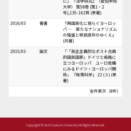
に」 『法学研究』（愛知学院
大学） 第58巻 (第1・2
号),135-162頁 (単著)
2016/03
著書
『再国民化に揺らぐヨーロッ
パ ― 新たなナショナリズム
の隆盛と移民排斥のゆくえ』
(共著)
2015/03
論文
「「民主主義的なポスト古典
的国民国家」ドイツと岐路に
立つヨーロッパ ユーロ危機
にみるドイツ・ヨーロッパ関
係」 『政策科学』 22 (３) (単
著)
全件表示（8件）
Copyright © Aichi Gakuin University All Rights Reserved.