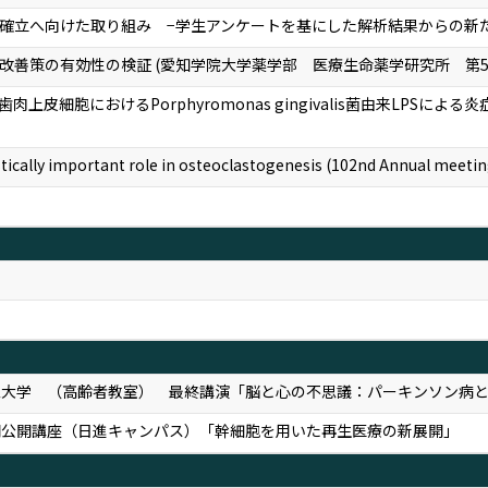
確立へ向けた取り組み −学生アンケートを基にした解析結果からの新たな
改善策の有効性の検証 (愛知学院大学薬学部 医療生命薬学研究所 第5
皮細胞におけるPorphyromonas gingivalis菌由来LPSに
stically important role in osteoclastogenesis (102nd Annual meet
栄大学 （高齢者教室） 最終講演「脳と心の不思議：パーキンソン病
期公開講座（日進キャンパス）「幹細胞を用いた再生医療の新展開」