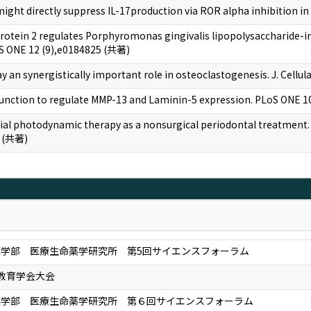
 might directly suppress IL-17production via ROR alpha inhibition in 
protein 2 regulates Porphyromonas gingivalis lipopolysaccharide-
LoS ONE 12 (9),e0184825 (共著)
y an synergistically important role in osteoclastogenesis. J. Cellu
 function to regulate MMP-13 and Laminin-5 expression. PLoS ONE 
al photodynamic therapy as a nonsurgical periodontal treatment. I
頁 (共著)
学部 医療生命薬学研究所 第5回サイエンスフォーラム
教育学会大会
薬学部 医療生命薬学研究所 第６回サイエンスフォーラム