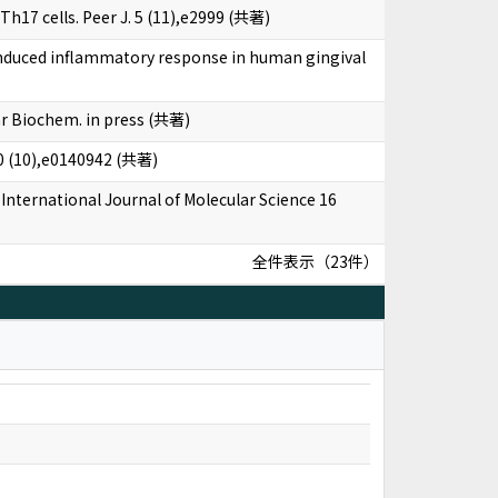
Th17 cells. Peer J. 5 (11),e2999 (共著)
induced inflammatory response in human gingival
lar Biochem. in press (共著)
10 (10),e0140942 (共著)
nternational Journal of Molecular Science 16
全件表示（23件）