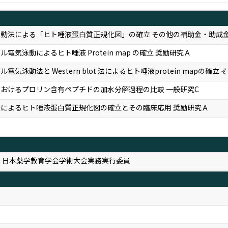
動法による「ヒト唾液蛋白質正規化図」の確立 その他の補助金・助成金
電気泳動によるヒト唾液 Protein map の確立 奨励研究Ａ
電気泳動法と Western blot 法によるヒト唾液protein map
おけるプロリン含有ペプチドの加水分解過程の比較 一般研究C
によるヒト唾液蛋白質正規化図の確立とその臨床応用 奨励研究Ａ
 日本薬学教育学会学術大会実務実行委員