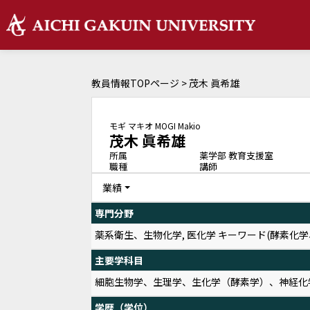
教員情報TOPページ
> 茂木 眞希雄
モギ マキオ
MOGI Makio
茂木 眞希雄
所属
薬学部 教育支援室
職種
講師
業績
専門分野
薬系衛生、生物化学, 医化学 キーワード(酵素化
主要学科目
細胞生物学、生理学、生化学（酵素学）、神経化
学歴（学位）