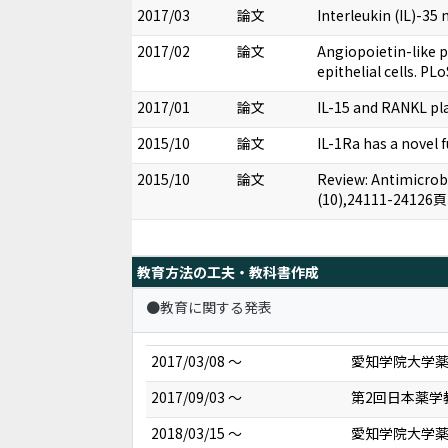
2017/03
論文
Interleukin (IL)-35
2017/02
論文
Angiopoietin-like 
epithelial cells. P
2017/01
論文
IL-15 and RANKL pla
2015/10
論文
IL-1Ra has a novel
2015/10
論文
Review: Antimicrobi
(10),24111-24126
教育方法の工夫・教科書作成
●教育に関する発表
2017/03/08 ～
愛知学院大学薬
2017/09/03 ～
第2回日本薬学
2018/03/15 ～
愛知学院大学