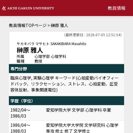
教員情報
教員情報TOPページ
> 榊原 雅人
（最終更新日 : 2026-07-05 12:51:54）
サカキバラ マサヒト
SAKAKIBARA Masahito
榊原 雅人
所属
心理学部 心理学科
職種
教授
専門分野
臨床心理学, 実験心理学 キーワード(心拍変動バイオフィー
ドバック、リラクセーション、ストレス、心拍変動、圧受
容体反射、事象関連電位)
学歴（学位）
1982/04～
愛知学院大学 文学部 心理学科 卒業
1986/03
1986/04～
愛知学院大学大学院 文学研究科 心理学
1988/03
専攻 修士 修了 文学修士