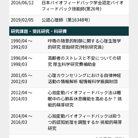
2016/06/12
日本バイオフィードバック学会認定バイオ
フィードバック技能師(第26号)
2019/02/05
公認心理師（第16348号）
研究課題・受託研究・科研費
1990/04 ～
呼吸の随意的制御に関する心理生理学
1992/03
的研究 奨励研究(特別研究員)
1996/04 ～
高齢者のストレスと不安についての研
1998/03
究 厚生科学研究費補助金
2001/05 ～
心理カウンセリングにおける自律神経
2002/03
活動の情報解析 堀情報科学振興財団
2012/04 ～
心拍変動バイオフィードバック法は睡
2014/03
眠中の心肺系休息機能を高めるか？ 挑
戦的萌芽研究
2014/04 ～
心拍変動バイオフィードバックは抑う
2016/03
つ的認知処理を調整するか 挑戦的萌芽
研究