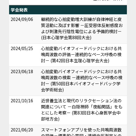
学会発表
2024/09/06
継続的な心拍変動増大訓練が自律神経と皮
質活動に及ぼす影響 －圧受容体反射感度お
よび刺激先行陰性電位による予備的検討－
(日本心理学会第88回大会)
2024/05/25
心拍変動バイオフィードバックにおける共
鳴周波数の評価－連続的なペース呼吸の検
討－ (第42回日本生理心理学会大会)
2023/06/18
心拍変動バイオフィードバックにおける共
鳴周波数の検索 －連続的なペース呼吸の検
討－ (第50回日本バイオフィードバック学
会学術総会)
2021/10/16
近世養生法と現代のリラクセーション法の
関連について －白隠禅師「夜船閑話」をも
とにした考察－ (第83回日本心身医学会中
部地方会)
2021/06/20
スマートフォンアプリを使った共鳴周波数
の評価－標準的心電図・連続血圧測定との