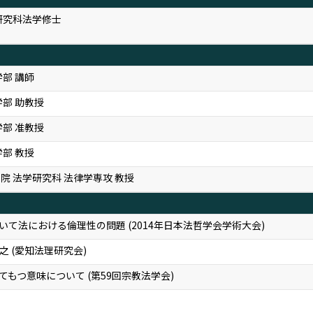
研究科法学修士
部 講師
学部 助教授
学部 准教授
部 教授
院 法学研究科 法律学専攻 教授
て――法における倫理性の問題 (2014年日本法哲学会学術大会)
 (愛知法理研究会)
てもつ意味について (第59回宗教法学会)