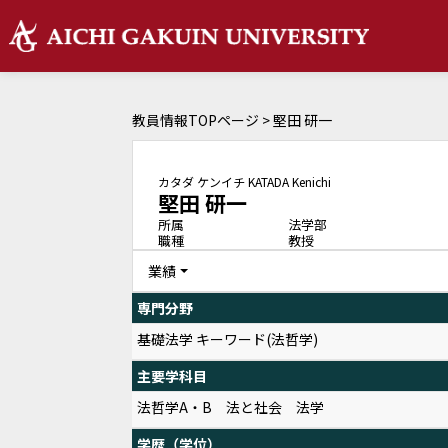
教員情報TOPページ
> 堅田 研一
カタダ ケンイチ
KATADA Kenichi
堅田 研一
所属
法学部
職種
教授
業績
専門分野
基礎法学 キーワード(法哲学)
主要学科目
法哲学A・B 法と社会 法学
学歴（学位）