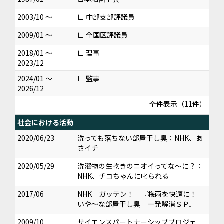
2003/10 ～
∟ 中部支部評議員
2009/01 ～
∟ 全国区評議員
2018/01 ～
∟ 理事
2023/12
2024/01 ～
∟ 監事
2026/12
全件表示（11件）
社会における活動
2020/06/23
洗っても落ちない部屋干し臭：NHK、あ
さイチ
2020/05/29
洗濯物の生乾きのニオイってな～に？：
NHK、チコちゃんに叱られる
2017/06
NHK ガッテン！ 『梅雨を快適に！
いや～な部屋干し臭 一発解消ＳＰ』
2009/10
サイエンスパートナーシッププロジェ