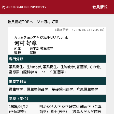
教員情報
教員情報TOPページ
> 河村 好章
（最終更新日 : 2026-04-23 17:35:16）
カワムラ ヨシアキ
KAWAMURA Yoshiaki
河村 好章
所属
薬学部 微生物学
職種
教授
専門分野
薬系衛生、生物化学, 薬系衛生、生物化学, 細菌学, その他,
常態系口腔科学 キーワード(細菌学)
主要学科目
微生物学、微生物薬品学、基礎感染症学、病原微生物学
学歴（学位）
1986/06/12
明治薬科大学 薬学研究科 細菌学（含真
(学位取得)
菌学）博士(医学）（岐阜大学大学院医