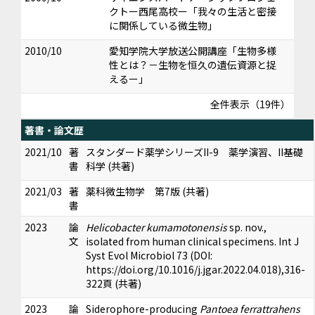
クトー西尾高校ー「我々の生活と密接
に関係している微生物」
2010/10
愛知学院大学放送公開講座「生物多様
性とは？－生物を恒久の遺伝資源と捉
えるー」
全件表示（19件）
著書・論文歴
2021/10
著
スタンダード薬学シリーズII-9 薬学演習、II基礎
書
科学 (共著)
2021/03
著
薬科微生物学 第7版 (共著)
書
2023
論
Helicobacter kumamotonensis
sp. nov.,
文
isolated from human clinical specimens. Int J
Syst Evol Microbiol 73 (DOI:
https://doi.org/10.1016/j.jgar.2022.04.018),316-
322頁 (共著)
2023
論
Siderophore-producing
Pantoea ferrattrahens