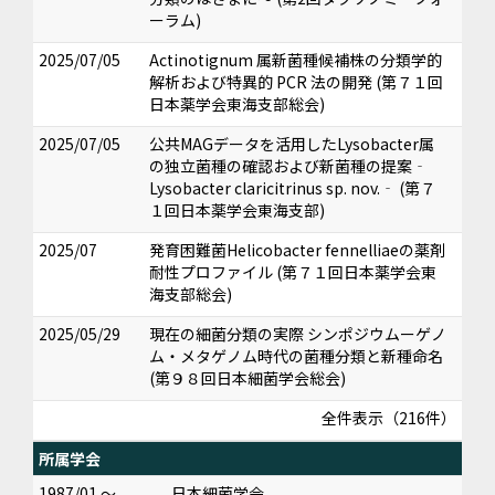
ーラム)
2025/07/05
Actinotignum 属新菌種候補株の分類学的
解析および特異的 PCR 法の開発 (第７１回
日本薬学会東海支部総会)
2025/07/05
公共MAGデータを活用したLysobacter属
の独立菌種の確認および新菌種の提案‐
Lysobacter claricitrinus sp. nov.‐ (第７
１回日本薬学会東海支部)
2025/07
発育困難菌Helicobacter fennelliaeの薬剤
耐性プロファイル (第７１回日本薬学会東
海支部総会)
2025/05/29
現在の細菌分類の実際 シンポジウムーゲノ
ム・メタゲノム時代の菌種分類と新種命名
(第９８回日本細菌学会総会)
全件表示（216件）
所属学会
1987/01 ～
日本細菌学会