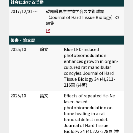
社会における活動
2017/12/01 ～
硬組織再生生物学会の学術雑誌
（Journal of Hard Tissue Biology）の
編集
著書・論文歴
2025/10
論文
Blue LED-induced
photobiomodulation
enhances growth in organ-
cultured rat mandibular
condyles. Journal of Hard
Tissue Biology 34 (4),211-
216頁 (共著)
2025/10
論文
Effects of repeated He-Ne
laser-based
photobiomodulation on
bone healing in a rat
femoral defect model.
Journal of Hard Tissue
Biology 34 (4),223-228頁 (共