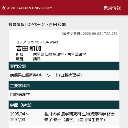
教員情報
教員情報TOPページ
> 吉田 和加
（最終更新日 : 2026-06-03 17:31:29）
ヨシダ ワカ
YOSHIDA Waka
吉田 和加
所属
歯学部 口腔病理学・歯科法医学
職種
講師
専門分野
病態系口腔科学 キーワード(口腔病理学)
主要学科目
口腔病理学
学歴（学位）
1995/04～
香川大学 農学研究科 生物資源科学 修士
1997/03
修了 修士（農学） (応用微生物学)