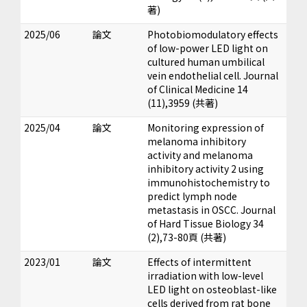
著)
2025/06
論文
Photobiomodulatory effects
of low-power LED light on
cultured human umbilical
vein endothelial cell. Journal
of Clinical Medicine 14
(11),3959 (共著)
2025/04
論文
Monitoring expression of
melanoma inhibitory
activity and melanoma
inhibitory activity 2 using
immunohistochemistry to
predict lymph node
metastasis in OSCC. Journal
of Hard Tissue Biology 34
(2),73-80頁 (共著)
2023/01
論文
Effects of intermittent
irradiation with low-level
LED light on osteoblast-like
cells derived from rat bone