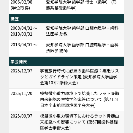
2006/02/08
愛知学院大学 歯学部 博士（歯学） (形
(学位取得)
態系基礎歯科学)
職歴
2008/04/01 ～
愛知学院大学 歯学部 口腔病理学・歯科
2013/03/31
法医学 助教
2013/04/01 ～
愛知学院大学 歯学部 口腔病理学・歯科
法医学 講師
学会発表
2025/12/07
宇宙旅行時代に必須の歯科医療：疾患リス
クとガイドライン策定 (愛知学院大学歯学
会第107回学術大会)
2025/11/20
模擬微小重力環境下で培養したラット骨髄
由来細胞の生物学的応答について (第71回
日本宇宙航空環境医学会大会)
2025/09/07
模擬微小重力環境下におけるラット骨髄由
来細胞への影響について (第67回歯科基礎
医学会学術大会)