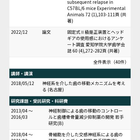
subsequent relapse in
C57BL/6 mice Experimental
Animals 72 (1),103-111頁 (共
著)
2022/12
論文
固定式Ⅱ級是正装置とヘッド
ギアの使用感におけるアンケ
ート調査 愛知学院大学歯学会
誌 60 (4),272-282頁 (共著)
全件表示（40件）
講師・講演
2018/05/12
神経系を介した歯の移動メカニズムを考え
る (名古屋)
研究課題・受託研究・科研費
2013/04 ～
神経制御による歯の移動のコントロー
2016/03
ルと歯槽骨骨量減少抑制薬の開発 若手
研究(B)
2018/04 ～
骨細胞を介した交感神経系による歯の