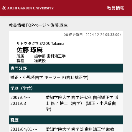
教員情報
教員情報TOPページ
> 佐藤 琢麻
（最終更新日 : 2024-12-24 09:33:00）
サトウ タクマ
SATOU Takuma
佐藤 琢麻
所属
歯学部 歯科矯正学
職種
准教授
専門分野
矯正・小児系歯学 キーワード(歯科矯正学)
学歴（学位）
2007/04～
愛知学院大学 歯学研究科 歯科矯正学 博
2011/03
士 修了 博士（歯学） (矯正・小児系歯
学)
職歴
2011/04/01 ～
愛知学院大学 歯学部 歯科矯正学 助教