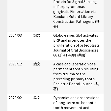
Protein for Signal Sensing
in Porphyromonas
gingivalis Fimbriation via
Random Mutant Library
Construction Pathogens (共
著)
2024/03
論文
Globo-series Gb4 activates
ERK and promotes the
proliferation of osteoblasts
Journal of Oral Biosciences
66 (1),41-48頁 (共著)
2023/12
論文
A case of dilaceration of a
permanent tooth resulting
from trauma to the
preceding primary tooth
Pediatric Dental Journal (共
著)
2023/02
論文
Dynamics and observations
of long-term orthodontic
tooth movement and