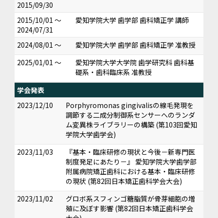
2015/09/30
2015/10/01 ～
愛知学院大学 歯学部 歯科矯正学 講師
2024/07/31
2024/08/01 ～
愛知学院大学 歯学部 歯科矯正学 准教授
2025/01/01 ～
愛知学院大学大学院 歯学研究科 歯科基
礎系・歯科臨床系 准教授
学会発表
2023/12/10
Porphyromonas gingivalisの線毛発現を
調節する二成分制御系センサーへのランダ
ム変異株ライブラリーの構築 (第103回愛知
学院大学歯学会)
2023/11/03
『基本・臨床研修の現状と今後－新専門医
制度発足にあたり－』 愛知学院大学歯学部
附属病院矯正歯科における基本・臨床研修
の現状 (第82回日本矯正歯科学会大会)
2023/11/02
グロボ系スフィンゴ糖脂質が骨芽細胞の増
殖に及ぼす影響 (第82回日本矯正歯科学会