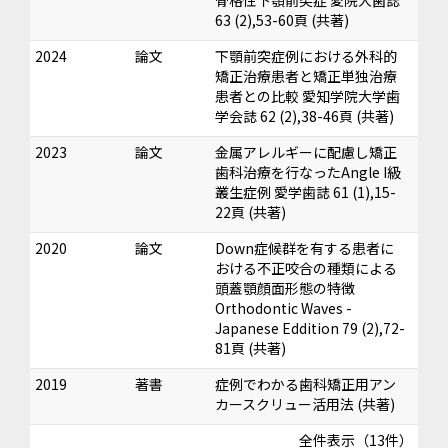
骨格性下顎前突症 愛院大歯誌
63 (2),53-60頁 (共著)
2024
論文
下顎前突症例における外科的
矯正治療患者と矯正単独治療
患者との比較 愛知学院大学歯
学会誌 62 (2),38-46頁 (共著)
2023
論文
金属アレルギーに配慮し矯正
歯科治療を行なったAngle I級
叢生症例 愛学歯誌 61 (1),15-
22頁 (共著)
2020
論文
Down症候群を有する患者に
おける不正咬合の種類による
頭蓋顎顔面形態の特徴
Orthodontic Waves -
Japanese Eddition 79 (2),72-
81頁 (共著)
2019
著書
症例でわかる歯科矯正用アン
カースクリュー活用法 (共著)
全件表示（13件）