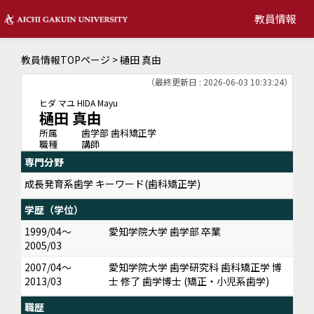
教員情報
教員情報TOPページ
> 樋田 真由
（最終更新日 : 2026-06-03 10:33:24）
ヒダ マユ
HIDA Mayu
樋田 真由
所属
歯学部 歯科矯正学
職種
講師
専門分野
成長発育系歯学 キーワード(歯科矯正学)
学歴（学位）
1999/04～
愛知学院大学 歯学部 卒業
2005/03
2007/04～
愛知学院大学 歯学研究科 歯科矯正学 博
2013/03
士 修了 歯学博士 (矯正・小児系歯学)
職歴