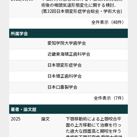
術後の咽頭気道形態変化に関する検討．
(第32回日本顎変形症学会総会・学術大会)
全件表示（48件）
所属学会
愛知学院大学歯学会
近畿東海矯正歯科学会
日本顎変形症学会
日本矯正歯科学会
日本口蓋裂学会
全件表示（7件）
著書・論文歴
2025
論文
下顎移動術による上顎咬合平
面の上方移動にて治療を行っ
た過大な顔面高と開咬を伴う