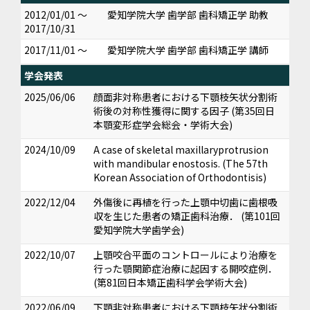
2012/01/01 ～
愛知学院大学 歯学部 歯科矯正学 助教
2017/10/31
2017/11/01 ～
愛知学院大学 歯学部 歯科矯正学 講師
学会発表
2025/06/06
顔面非対称患者における下顎枝矢状分割術
術後の対称性獲得に関する因子 (第35回日
本顎変形症学会総会・学術大会)
2024/10/09
A case of skeletal maxillaryprotrusion
with mandibular enostosis. (The 57th
Korean Association of Orthodontisis)
2022/12/04
外傷後に再植を行った上顎中切歯に歯根吸
収を生じた患者の矯正歯科治療． (第101回
愛知学院大学歯学会)
2022/10/07
上顎咬合平面のコントロールにより治療を
行った顎関節症治療に起因する開咬症例．
(第81回日本矯正歯科学会学術大会)
2022/06/09
下顎非対称患者における下顎枝矢状分割術