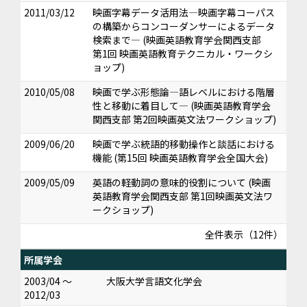
2011/03/12
映画字幕データ活用法―映画字幕コーパス
の構築からコンコーダンサーによるデータ
検索まで― (映画英語教育学会関西支部
第1回 映画英語教育テクニカル・ワークシ
ョップ)
2010/05/08
映画で学ぶ形態論―語レベルにおける階層
性と移動に着目して― (映画英語教育学会
関西支部 第2回映画英文法ワークショップ)
2009/06/20
映画で学ぶ統語的移動操作と談話における
機能 (第15回 映画英語教育学会全国大会)
2009/05/09
英語の軽動詞の意味的役割について (映画
英語教育学会関西支部 第1回映画英文法ワ
ークショップ)
全件表示（12件）
所属学会
2003/04 ～
大阪大学言語文化学会
2012/03