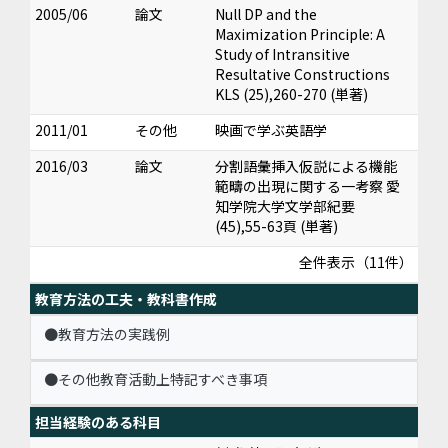
2005/06
論文
Null DP and the
Maximization Principle: A
Study of Intransitive
Resultative Constructions
KLS (25),260-270 (単著)
2011/01
その他
映画で学ぶ英語学
2016/03
論文
分割語彙挿入仮説による機能
範疇の出現に関する一考察 愛
知学院大学文学部紀要
(45),55-63頁 (単著)
全件表示（11件）
教育方法の工夫・教科書作成
●教育方法の実践例
●その他教育活動上特記すべき事項
担当経験のある科目