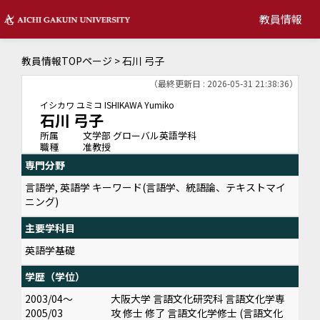
教員情報
教員情報TOPページ
> 石川 弓子
（最終更新日 : 2026-05-31 21:38:36）
イシカワ ユミコ
ISHIKAWA Yumiko
石川 弓子
所属
文学部 グローバル英語学科
職種
准教授
専門分野
言語学, 英語学 キーワード(言語学、統語論、テキストマイ
ニング)
主要学科目
英語学基礎
学歴（学位）
2003/04～
大阪大学 言語文化研究科 言語文化学専
2005/03
攻 修士 修了 言語文化学修士 (言語文化