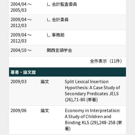
2004/04 ～
∟ 会計監査委員
2005/03
2009/04 ～
∟ 会計委員
2012/03
2009/04 ～
∟ 事務局
2012/03
2004/10 ～
関西言語学会
全件表示（11件）
著書・論文歴
2009/03
論文
Split Lexical Insertion
Hypothesis: A Case Study of
Secondary Predicates JELS
(26),71-80 (単著)
2009/06
論文
Economy in Interpretation:
A Study of Children and
Binding KLS (29),248-258 (単
著)