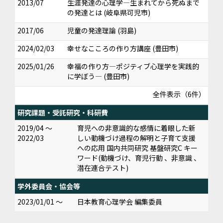
2013/07
生涯発達の心理学―生まれてから死ぬまで
の発達とは (岐阜県可児市)
2017/06
児童の発達理論 (羽島)
2024/02/03
幸せなこころの作り方講座 (豊田市)
2025/01/26
幸福の作り方―ポジティブ心理学を実践的
に学ぼう― (豊田市)
全件表示（6件）
研究課題・受託研究・科研費
2019/04 ～
育児への非意識的な感情に着眼した新
2022/03
しい動機づけ過程の解明と子育て支援
への応用 国内共同研究 基盤研究C キー
ワード(動機づけ、育児行動 、非意識 、
潜在連合テスト)
学外委員会・協会等
2023/01/01 ～
日本教育心理学会 編集委員