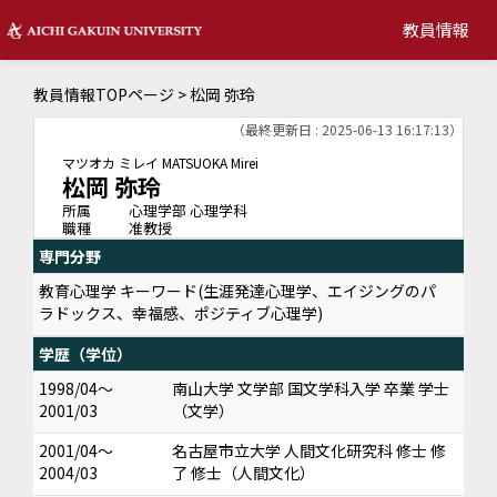
教員情報
教員情報TOPページ
> 松岡 弥玲
（最終更新日 : 2025-06-13 16:17:13）
マツオカ ミレイ
MATSUOKA Mirei
松岡 弥玲
所属
心理学部 心理学科
職種
准教授
専門分野
教育心理学 キーワード(生涯発達心理学、エイジングのパ
ラドックス、幸福感、ポジティブ心理学)
学歴（学位）
1998/04～
南山大学 文学部 国文学科入学 卒業 学士
2001/03
（文学）
2001/04～
名古屋市立大学 人間文化研究科 修士 修
2004/03
了 修士（人間文化）