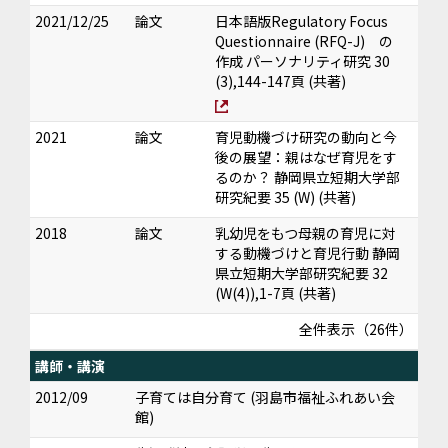
2021/12/25
論文
日本語版Regulatory Focus
Questionnaire (RFQ-J) の
作成 パーソナリティ研究 30
(3),144-147頁 (共著)
2021
論文
育児動機づけ研究の動向と今
後の展望：親はなぜ育児をす
るのか？ 静岡県立短期大学部
研究紀要 35 (W) (共著)
2018
論文
乳幼児をもつ母親の育児に対
する動機づけと育児行動 静岡
県立短期大学部研究紀要 32
(W(4)),1-7頁 (共著)
全件表示（26件）
講師・講演
2012/09
子育ては自分育て (羽島市福祉ふれあい会
館)