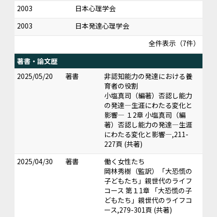
2003
日本心理学会
2003
日本発達心理学会
全件表示（7件）
著書・論文歴
2025/05/20
著書
非認知能力の発達における養
育者の役割
小塩真司（編著）否認し能力
の発達―生涯にわたる変化と
影響― １2章 小塩真司（編
著）否認し能力の発達―生涯
にわたる変化と影響―,211-
227頁 (共著)
2025/04/30
著書
働く女性たち
岡林秀樹（監訳）「大恐慌の
子どもたち」親世代のライフ
コース 第１1章 「大恐慌の子
どもたち」親世代のライフコ
ース,279-301頁 (共著)