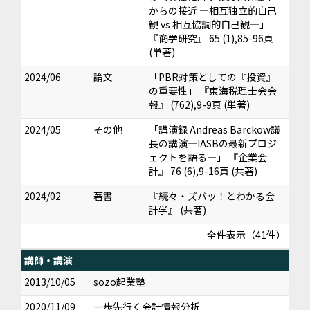
からの接近 ―相互独立的自己
観 vs 相互協調的自己観―」
『商学研究』 65 (1),85-96頁
(単著)
2024/06
論文
「PBR対策としての『投資』
の重要性」 『東海税理士会会
報』 (762),9-9頁 (単著)
2024/05
その他
「講演録 Andreas Barckow議
長の講演―IASBの最新プロジ
ェクトを語る―」 『企業会
計』 76 (6),9-16頁 (共著)
2024/02
著書
『続々・ズバッ！とわかる会
計学』 (共著)
全件表示（41件）
講師・講演
2013/10/05
sozo起業塾
2020/11/09
一歩先行く会計情報分析