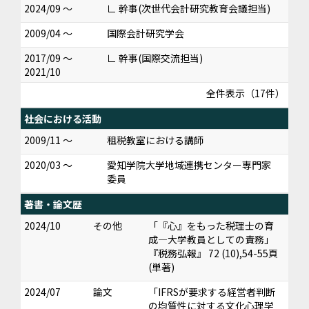
2024/09 ～
∟ 幹事(次世代会計研究教育会議担当)
2009/04 ～
国際会計研究学会
2017/09 ～
∟ 幹事(国際交流担当)
2021/10
全件表示（17件）
社会における活動
2009/11 ～
租税教室における講師
2020/03 ～
愛知学院大学地域連携センター専門家
委員
著書・論文歴
2024/10
その他
「『心』をもった税理士の育
成―大学教員としての責務」
『税務弘報』 72 (10),54-55頁
(単著)
2024/07
論文
「IFRSが要求する経営者判断
の均質性に対する文化心理学