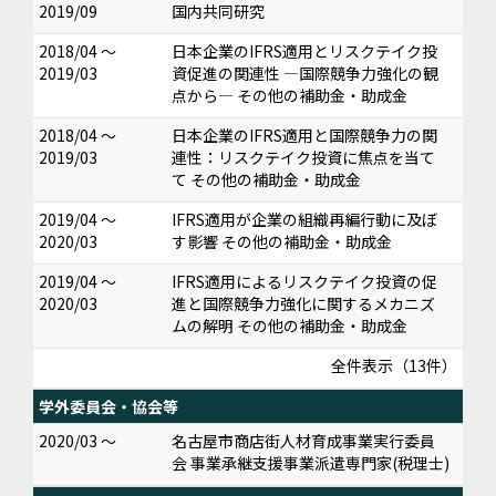
2019/09
国内共同研究
2018/04 ～
日本企業のIFRS適用とリスクテイク投
2019/03
資促進の関連性 ―国際競争力強化の観
点から― その他の補助金・助成金
2018/04 ～
日本企業のIFRS適用と国際競争力の関
2019/03
連性：リスクテイク投資に焦点を当て
て その他の補助金・助成金
2019/04 ～
IFRS適用が企業の組織再編行動に及ぼ
2020/03
す影響 その他の補助金・助成金
2019/04 ～
IFRS適用によるリスクテイク投資の促
2020/03
進と国際競争力強化に関するメカニズ
ムの解明 その他の補助金・助成金
全件表示（13件）
学外委員会・協会等
2020/03 ～
名古屋市商店街人材育成事業実行委員
会 事業承継支援事業派遣専門家(税理士)