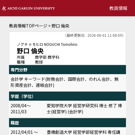
教員情報
教員情報TOPページ
> 野口 倫央
（最終更新日 : 2026-06-01 11:08:09）
ノグチ トモヒロ
NOGUCHI Tomohiro
野口 倫央
所属
商学部 商学科
職種
教授
専門分野
会計学 キーワード(財務会計、国際会計、のれん会計、無
形資産会計、連結会計)
学歴（学位）
2008/04～
愛知学院大学 経営学研究科 博士 修了 博
2011/03
士(経営学) (会計学)
職歴
2012/04/01 ～
豊橋創造大学 経営学部経営学科 専任講