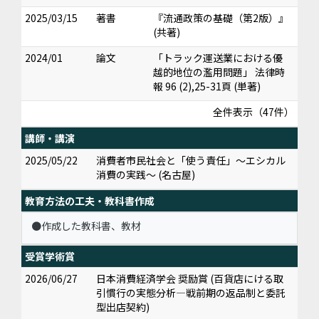
2025/03/15
著書
『流通政策の基礎（第2版）』
(共著)
2024/01
論文
「トラック運送業における優
越的地位の濫用問題」 法律時
報 96 (2),25-31頁 (単著)
全件表示（47件）
講師・講演
2025/05/22
消費者市民社会と「使う責任」～エシカル
消費の実践～ (名古屋)
教育方法の工夫・教科書作成
●作成した教科書、教材
受賞学術賞
2026/06/27
日本消費経済学会 奨励賞 (百貨店にける取
引慣行の実態分析―戦前期の返品制と委託
型出店契約)