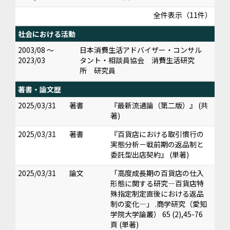
全件表示（11件）
社会における活動
2003/08 ～
日本消費生活アドバイザー・コンサル
2023/03
タント・相談員協会 消費生活研究
所 研究員
著書・論文歴
2025/03/31
著書
『最新流通論（第二版）』 (共
著)
2025/03/31
著書
『百貨店における取引慣行の
実態分析－戦前期の返品制と
委託型出店契約』 (単著)
2025/03/31
論文
「高度成長期の百貨店の仕入
形態に関する研究―百貨店特
殊指定制定直後における返品
制の変化―」 .商学研究（愛知
学院大学論叢） 65 (2),45-76
頁 (単著)