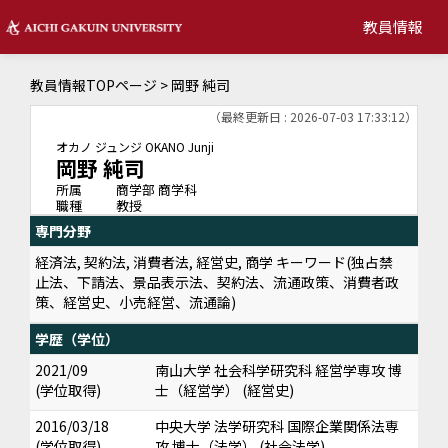
教員情報
教員情報TOPページ
> 岡野 純司
（最終更新日 : 2026-07-03 17:33:12）
オカノ ジュンジ
OKANO Junji
岡野 純司
所属
商学部 商学科
職種
教授
専門分野
経済法, 契約法, 消費者法, 経営史, 商学 キーワード(独占禁
止法、下請法、景品表示法、契約法、流通政策、消費者政
策、経営史、小売経営、流通論)
学歴（学位）
2021/09
南山大学 社会科学研究科 経営学専攻 博
(学位取得)
士（経営学） (経営史)
2016/03/18
中央大学 法学研究科 国際企業関係法専
(学位取得)
攻 博士（法学） (社会法学)