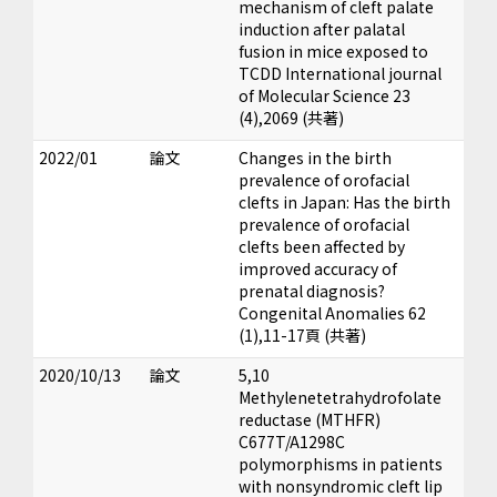
mechanism of cleft palate
induction after palatal
fusion in mice exposed to
TCDD International journal
of Molecular Science 23
(4),2069 (共著)
2022/01
論文
Changes in the birth
prevalence of orofacial
clefts in Japan: Has the birth
prevalence of orofacial
clefts been affected by
improved accuracy of
prenatal diagnosis?
Congenital Anomalies 62
(1),11-17頁 (共著)
2020/10/13
論文
5,10
Methylenetetrahydrofolate
reductase (MTHFR)
C677T/A1298C
polymorphisms in patients
with nonsyndromic cleft lip