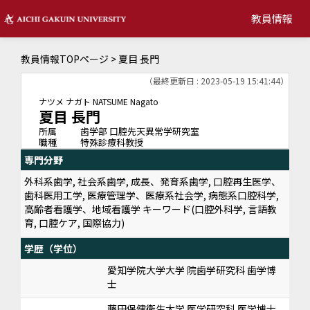
教員情報
教員情報TOPページ
> 夏目 長門
（最終更新日 : 2023-05-19 15:41:44）
ナツメ ナガト
NATSUME Nagato
夏目 長門
所属
歯学部 口腔先天異常学研究室
職種
特殊診療科教授
専門分野
外科系歯学, 社会系歯学, 成長、発育系歯学, 口腔再生医学、
歯科医用工学, 医療管理学、医療系社会学, 病態系口腔科学,
高齢者看護学、地域看護学 キーワード(口腔外科学, 言語教
育, 口腔ケア, 国際協力)
学歴（学位）
愛知学院大学大学 院歯学研究科 歯学博
士
藤田保健衛生大学 医学研究科 医学博士