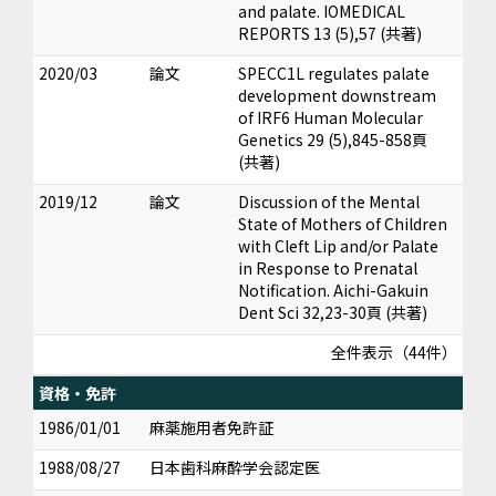
and palate. IOMEDICAL
REPORTS 13 (5),57 (共著)
2020/03
論文
SPECC1L regulates palate
development downstream
of IRF6 Human Molecular
Genetics 29 (5),845-858頁
(共著)
2019/12
論文
Discussion of the Mental
State of Mothers of Children
with Cleft Lip and/or Palate
in Response to Prenatal
Notification. Aichi-Gakuin
Dent Sci 32,23-30頁 (共著)
全件表示（44件）
資格・免許
1986/01/01
麻薬施用者免許証
1988/08/27
日本歯科麻酔学会認定医