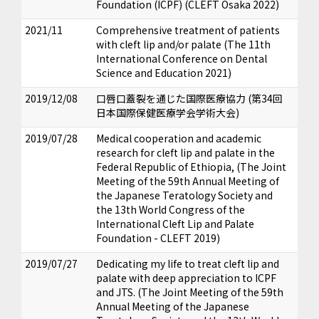
Foundation (ICPF) (CLEFT Osaka 2022)
2021/11
Comprehensive treatment of patients
with cleft lip and/or palate (The 11th
International Conference on Dental
Science and Education 2021)
2019/12/08
口唇口蓋裂を通じた国際医療協力 (第34回
日本国際保健医療学会学術大会)
2019/07/28
Medical cooperation and academic
research for cleft lip and palate in the
Federal Republic of Ethiopia, (The Joint
Meeting of the 59th Annual Meeting of
the Japanese Teratology Society and
the 13th World Congress of the
International Cleft Lip and Palate
Foundation - CLEFT 2019)
2019/07/27
Dedicating my life to treat cleft lip and
palate with deep appreciation to ICPF
and JTS. (The Joint Meeting of the 59th
Annual Meeting of the Japanese