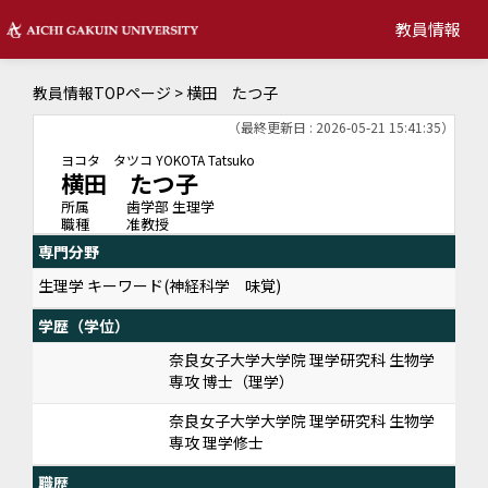
教員情報
教員情報TOPページ
> 横田 たつ子
（最終更新日 : 2026-05-21 15:41:35）
ヨコタ タツコ
YOKOTA Tatsuko
横田 たつ子
所属
歯学部 生理学
職種
准教授
専門分野
生理学 キーワード(神経科学 味覚)
学歴（学位）
奈良女子大学大学院 理学研究科 生物学
専攻 博士（理学）
奈良女子大学大学院 理学研究科 生物学
専攻 理学修士
職歴