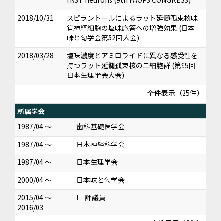
rNST neurons (9th FAOPS CONGRESS)
2018/10/31
スピラントールによるラット延髄孤束核味
覚神経細胞の塩味応答への増強効果 (日本
味と匂学会第52回大会)
2018/03/28
塩味濃度とアミロライドに異なる感受性を
持つラット延髄孤束核の二細胞群 (第95回
日本生理学会大会)
全件表示（25件）
所属学会
1987/04 ～
歯科基礎医学会
1987/04 ～
日本神経科学会
1987/04 ～
日本生理学会
2000/04 ～
日本味と匂学会
2015/04 ～
∟ 評議員
2016/03