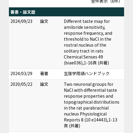
全件表示（6件）
著書・論文歴
2024/09/23
論文
Different taste map for
amiloride sensitivity,
response frequency, and
threshold to NaCl in the
rostral nucleus of the
solitary tract in rats
Chemical Senses 49
(biae036),1-16頁 (共著)
2024/03/29
著書
生理学用語ハンドブック
2020/05/22
論文
Two neuronal groups for
NaCl with differential taste
response properties and
topographical distributions
in the rat parabrachial
nucleus Physiological
Reports 8 (10 e14443),1-13
頁 (共著)