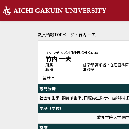
教員情報TOPページ
> 竹内 一夫
タケウチ カズオ
TAKEUCHI Kazuo
竹内 一夫
所属
歯学部 高齢者・在宅歯科
職種
准教授
業績
専門分野
社会系歯学, 補綴系歯学, 口腔再生医学、歯科医
学歴（学位）
愛知学院大学 歯
職歴