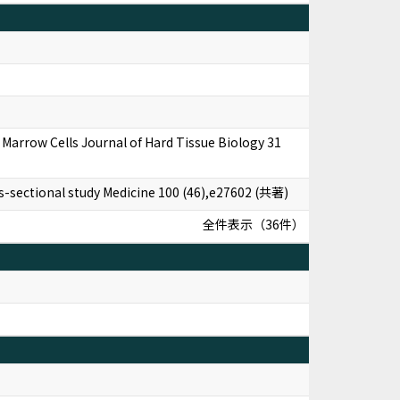
Marrow Cells Journal of Hard Tissue Biology 31
ss-sectional study Medicine 100 (46),e27602 (共著)
全件表示（36件）