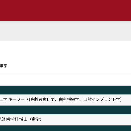
医療学
用工学 キーワード(高齢者歯科学、歯科補綴学、口腔インプラント学)
学部 歯学科 博士（歯学）