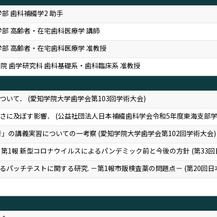
部 歯科補綴学2 助手
学部 高齢者・在宅歯科医療学 講師
学部 高齢者・在宅歯科医療学 准教授
院 歯学研究科 歯科基礎系・歯科臨床系 准教授
いて． (愛知学院大学歯学会第103回学術大会)
さに及ぼす影響． (公益社団法人日本補綴歯科学会令和5年度東海支部学
音」の講義実習についての一考察 (愛知学院大学歯学会第102回学術大会)
第1報 新型コロナウイルスによるパンデミック前と今後の方針 (第33
パッチテストに関する研究. －第1報市販検査薬の問題点－ (第20回