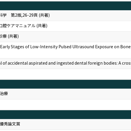
 第2版,26-29頁 (共著)
腔ケアマニュアル (共著)
療 (共著)
Early Stages of Low-Intensity Pulsed Ultrasound Exposure on Bone 
of accidental aspirated and ingested dental foreign bodies: A cro
治療
優秀論文賞