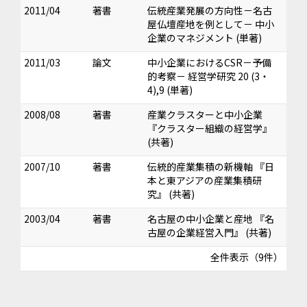
2011/04
著書
伝統産業発展の方向性－名古
屋仏壇産地を例として－ 中小
企業のマネジメント (単著)
2011/03
論文
中小企業におけるCSR－予備
的考察－ 経営学研究 20 (3・
4),9 (単著)
2008/08
著書
産業クラスターと中小企業
『クラスター組織の経営学』
(共著)
2007/10
著書
伝統的産業集積の新機軸 『日
本と東アジアの産業集積研
究』 (共著)
2003/04
著書
名古屋の中小企業と産地 『名
古屋の企業経営入門』 (共著)
全件表示（9件）