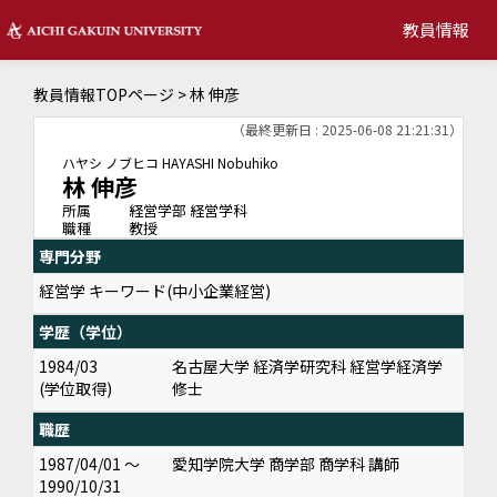
教員情報
教員情報TOPページ
> 林 伸彦
（最終更新日 : 2025-06-08 21:21:31）
ハヤシ ノブヒコ
HAYASHI Nobuhiko
林 伸彦
所属
経営学部 経営学科
職種
教授
専門分野
経営学 キーワード(中小企業経営)
学歴（学位）
1984/03
名古屋大学 経済学研究科 経営学経済学
(学位取得)
修士
職歴
1987/04/01 ～
愛知学院大学 商学部 商学科 講師
1990/10/31