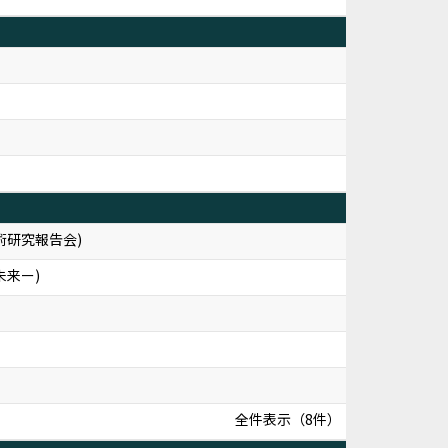
術研究報告会)
来ー)
全件表示（8件）