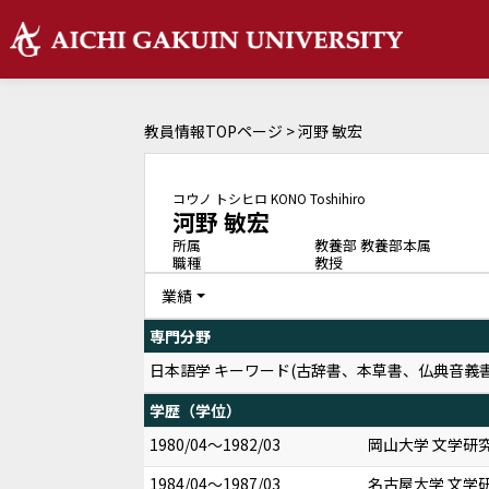
教員情報TOPページ
> 河野 敏宏
コウノ トシヒロ
KONO Toshihiro
河野 敏宏
所属
教養部 教養部本属
職種
教授
業績
専門分野
日本語学 キーワード(古辞書、本草書、仏典音義
学歴（学位）
1980/04～1982/03
岡山大学 文学研究
1984/04～1987/03
名古屋大学 文学