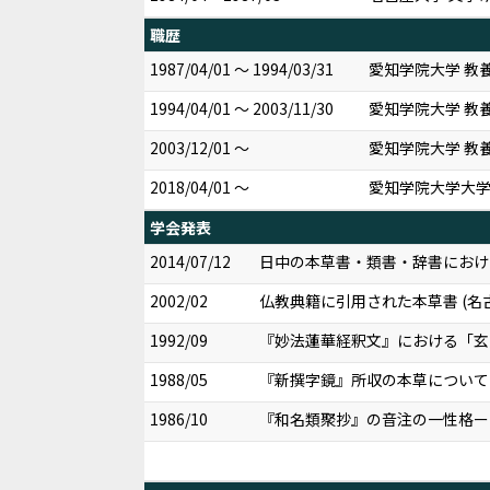
職歴
1987/04/01 ～ 1994/03/31
愛知学院大学 教養
1994/04/01 ～ 2003/11/30
愛知学院大学 教
2003/12/01 ～
愛知学院大学 教養
2018/04/01 ～
愛知学院大学大学
学会発表
2014/07/12
日中の本草書・類書・辞書におけ
2002/02
仏教典籍に引用された本草書 (
1992/09
『妙法蓮華経釈文』における「玄奘
1988/05
『新撰字鏡』所収の本草について 
1986/10
『和名類聚抄』の音注の一性格ー