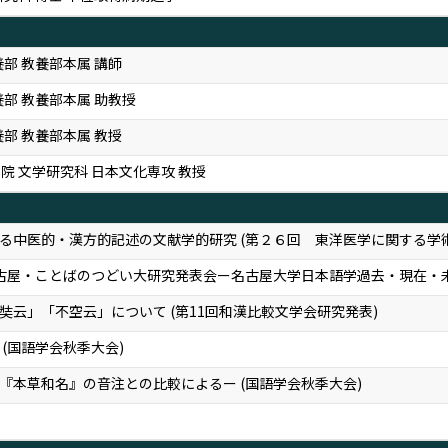
部 教養部本属 講師
養部 教養部本属 助教授
部 教養部本属 教授
院 文学研究科 日本文化専攻 教授
る中医的・漢方的記述の文献学的研究 (第２６回 東洋医学に関する学
名古屋・ことばのつどい大研究発表会ー名古屋大学日本語学過去・現在・未
云」「不空云」について (第11回和漢比較文学会研究発表)
(国語学会秋季大会)
『本草和名』の音注との比較によるー (国語学会秋季大会)