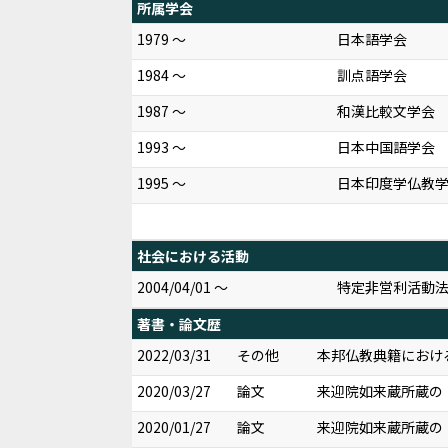
所属学会
1979 ～
日本語学会
1984 ～
訓点語学会
1987 ～
和漢比較文学会
1993 ～
日本中国語学会
1995 ～
日本印度学仏教
社会における活動
2004/04/01 ～
特定非営利活動
著書・論文歴
2022/03/31
その他
本邦仏教典籍における本
2020/03/27
論文
来迎院如来蔵所蔵の『相
2020/01/27
論文
来迎院如来蔵所蔵の『相