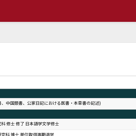
書、中国類書、公家日記における医書・本草書の記述)
科 修士 修了 日本語学文学修士
研究科 博士 単位取得満期退学