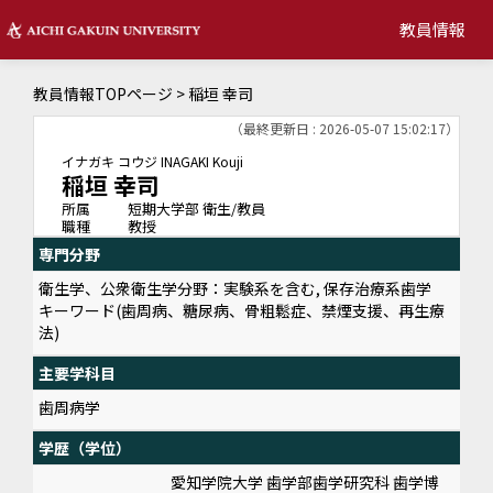
教員情報
教員情報TOPページ
> 稲垣 幸司
（最終更新日 : 2026-05-07 15:02:17）
イナガキ コウジ
INAGAKI Kouji
稲垣 幸司
所属
短期大学部 衛生/教員
職種
教授
専門分野
衛生学、公衆衛生学分野：実験系を含む, 保存治療系歯学
キーワード(歯周病、糖尿病、骨粗鬆症、禁煙支援、再生療
法)
主要学科目
歯周病学
学歴（学位）
愛知学院大学 歯学部歯学研究科 歯学博