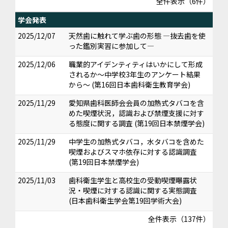
全件表示（6件）
学会発表
2025/12/07
天然歯に触れて学ぶ歯の形態 ―抜去歯を使
った鑑別実習に参加して―
2025/12/06
職業的アイデンティティはいかにして形成
されるか～中学校3年生のアンケート結果
から～ (第16回日本歯科衛生教育学会)
2025/11/29
愛知県歯科医師会会員の加熱式タバコを含
めた喫煙状況，認識および禁煙支援に対す
る態度に関する調査 (第19回日本禁煙学会)
2025/11/29
中学生の加熱式タバコ，水タバコを含めた
喫煙およびスマホ依存に対する認識調査
(第19回日本禁煙学会)
2025/11/03
歯科衛生学生と高校生の受動喫煙曝露状
況・喫煙に対する認識に関する実態調査
(日本歯科衛生学会第19回学術大会)
全件表示（137件）