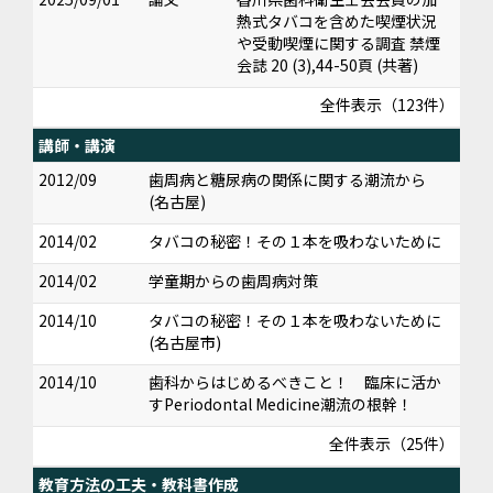
熱式タバコを含めた喫煙状況
や受動喫煙に関する調査 禁煙
会誌 20 (3),44-50頁 (共著)
全件表示（123件）
講師・講演
2012/09
歯周病と糖尿病の関係に関する潮流から
(名古屋)
2014/02
タバコの秘密！その１本を吸わないために
2014/02
学童期からの歯周病対策
2014/10
タバコの秘密！その１本を吸わないために
(名古屋市)
2014/10
歯科からはじめるべきこと！ 臨床に活か
すPeriodontal Medicine潮流の根幹！
全件表示（25件）
教育方法の工夫・教科書作成