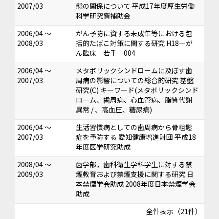
2007/03
態の関係について 平成17年度厚生労働
科学研究費補助金
2006/04 ～
がん予防に資する未成年等における包
2008/03
括的たばこ対策に関する研究 H18―が
ん臨床―若手―004
2006/04 ～
メタボリックシンドロームに及ぼす歯
2007/03
周病の影響についての総合的研究 基盤
研究(C) キーワード(メタボリックシンド
ローム、歯周病、心血管病、脂質代謝
異常 / 、高血圧、糖尿病)
2006/04 ～
生活習慣病としての歯周病から骨粗鬆
2007/03
症を予防する 愛知健康増進財団 平成18
年度医学研究助成
2008/04 ～
歯学部，歯科衛生学科学生に対する禁
2009/03
煙教育および禁煙支援に関する研究 日
本禁煙学会助成 2008年度日本禁煙学会
助成
全件表示（21件）