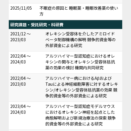
2025/11/05
不眠症の原因と 睡眠薬・睡眠改善薬の使い
方
研究課題・受託研究・科研費
2021/12 ～
オレキシン受容体を介したアミロイド
2023/03
ベータ制御機構の解明 競争的資金等の
外部資金による研究
2022/04 ～
アルツハイマー型認知症におけるオレ
2024/03
キシンの関与とオレキシン受容体拮抗
薬の効果の検討 機関内共同研究
2022/04 ～
アルツハイマー病におけるAβおよび
2023/03
Tauによる神経細胞障害に対するオレキ
シン/オレキシン受容体拮抗薬の効果 競
争的資金等の外部資金による研究
2023/04 ～
アルツハイマー型認知症モデルマウス
2024/03
におけるオレキシン神経を起点とした
病態解明および新規治療法の探索 競争
的資金等の外部資金による研究