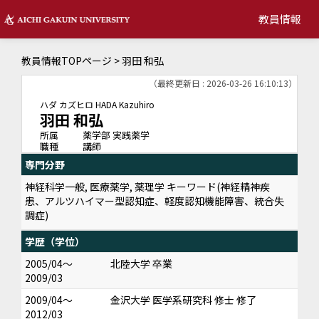
教員情報
教員情報TOPページ
> 羽田 和弘
（最終更新日 : 2026-03-26 16:10:13）
ハダ カズヒロ
HADA Kazuhiro
羽田 和弘
所属
薬学部 実践薬学
職種
講師
専門分野
神経科学一般, 医療薬学, 薬理学 キーワード(神経精神疾
患、アルツハイマー型認知症、軽度認知機能障害、統合失
調症)
学歴（学位）
2005/04～
北陸大学 卒業
2009/03
2009/04～
金沢大学 医学系研究科 修士 修了
2012/03