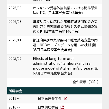
2026/03
オレキシン受容体拮抗薬における簡易懸濁
法の検討 (日本薬学会第146年会)
2026/03
津波リスクに応じた都道府県薬剤師会の災
害対応：防災訓練と情報システム整備の実
態分析 (日本薬学会第146年会)
2025/11
都道府県別の気象要因と睡眠薬処方量の関
連：NDBオープンデータを用いた検討 (第
35回日本医療薬学会年会)
2025/09
Effects of long-term oral
administration of lemborexant in a
mouse model of Alzheimer's disease (第
68回日本神経化学会大会)
全件表示（30件）
所属学会
2012 ～
日本医療薬学会
2016 ～
日本薬理学会