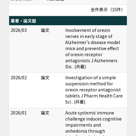
全件表示（15件）
著書・論文歴
2026/03
論文
Involvement of orexin
nerves in early stage of
Alzheimer's disease model
mice and preventive effect
of orexin receptor
antagonists J Alzheimers
Dis . (共著)
2026/02
論文
Investigation of a simple
suspension method for
orexin receptor antagonist
tablets J Pharm Health Care
Sci . (共著)
2026/01
論文
Acute systemic immune
challenge induces cognitive
impairments and
anhedonia through