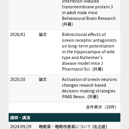
interferon-induced
transmembrane protein 3
in adult male mice.
Behavioural Brain Research
(共著)
2026/01
論文
Bidirectional effects of
orexin receptor antagonists
on long-term potentiation
in the hippocampus of wild
type and Alzheimer's
disease model mice J
Pharmacol Sci . (共著)
2025/10
論文
Activation of orexin neurons
changes reward-based
decision-making strategies
PNAS Nexus . (共著)
全件表示（20件）
講師・講演
2024/09/29
睡眠薬・睡眠改善薬について (名古屋)