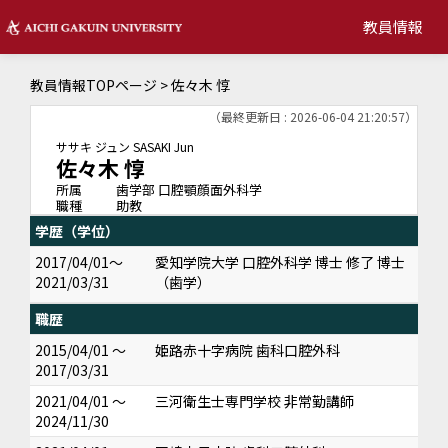
教員情報
教員情報TOPページ
> 佐々木 惇
（最終更新日 : 2026-06-04 21:20:57）
ササキ ジュン
SASAKI Jun
佐々木 惇
所属
歯学部 口腔顎顔面外科学
職種
助教
学歴（学位）
2017/04/01～
愛知学院大学 口腔外科学 博士 修了 博士
2021/03/31
（歯学）
職歴
2015/04/01 ～
姫路赤十字病院 歯科口腔外科
2017/03/31
2021/04/01 ～
三河衛生士専門学校 非常勤講師
2024/11/30