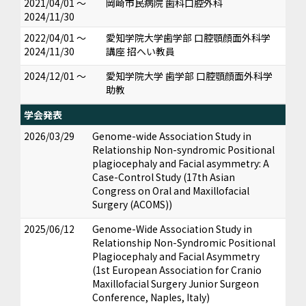
2021/04/01 ～
岡崎市民病院 歯科口腔外科
2024/11/30
2022/04/01 ～
愛知学院大学歯学部 口腔顎顔面外科学
2024/11/30
講座 招へい教員
2024/12/01 ～
愛知学院大学 歯学部 口腔顎顔面外科学
助教
学会発表
2026/03/29
Genome-wide Association Study in
Relationship Non-syndromic Positional
plagiocephaly and Facial asymmetry: A
Case-Control Study (17th Asian
Congress on Oral and Maxillofacial
Surgery (ACOMS))
2025/06/12
Genome-Wide Association Study in
Relationship Non-Syndromic Positional
Plagiocephaly and Facial Asymmetry
(1st European Association for Cranio
Maxillofacial Surgery Junior Surgeon
Conference, Naples, Italy)