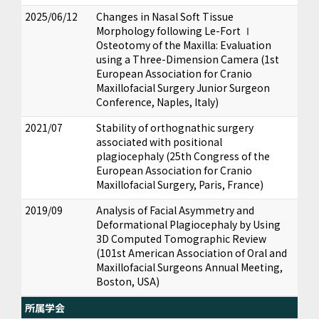
2025/06/12
Changes in Nasal Soft Tissue
Morphology following Le-Fort Ⅰ
Osteotomy of the Maxilla: Evaluation
using a Three-Dimension Camera (1st
European Association for Cranio
Maxillofacial Surgery Junior Surgeon
Conference, Naples, Italy)
2021/07
Stability of orthognathic surgery
associated with positional
plagiocephaly (25th Congress of the
European Association for Cranio
Maxillofacial Surgery, Paris, France)
2019/09
Analysis of Facial Asymmetry and
Deformational Plagiocephaly by Using
3D Computed Tomographic Review
(101st American Association of Oral and
Maxillofacial Surgeons Annual Meeting,
Boston, USA)
所属学会