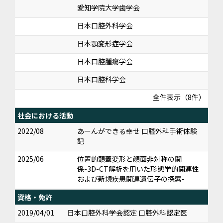
愛知学院大学歯学会
日本口腔外科学会
日本顎変形症学会
日本口腔腫瘍学会
日本口腔科学会
全件表示（8件）
社会における活動
2022/08
あーんができる幸せ 口腔外科手術体験
記
2025/06
位置的頭蓋変形と顔面非対称の関
係-3D-CT解析を用いた形態学的関連性
および新規疾患関連遺伝子の探索-
資格・免許
2019/04/01
日本口腔外科学会認定 口腔外科認定医